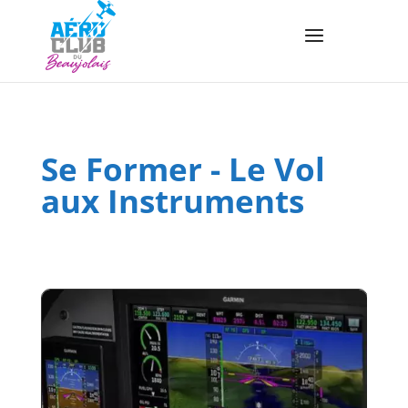
Se Former
-
Le Vol
aux Instruments